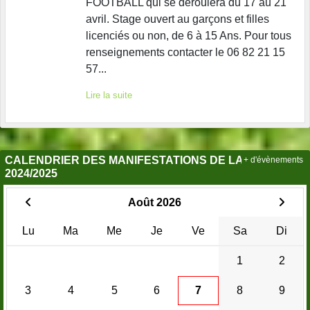
FOOTBALL qui se déroulera du 17 au 21
avril. Stage ouvert au garçons et filles
licenciés ou non, de 6 à 15 Ans. Pour tous
renseignements contacter le 06 82 21 15
57...
Lire la suite
CALENDRIER DES MANIFESTATIONS DE LA SAISON
+ d'évènements
2024/2025
Août 2026
Lu
Ma
Me
Je
Ve
Sa
Di
1
2
3
4
5
6
7
8
9