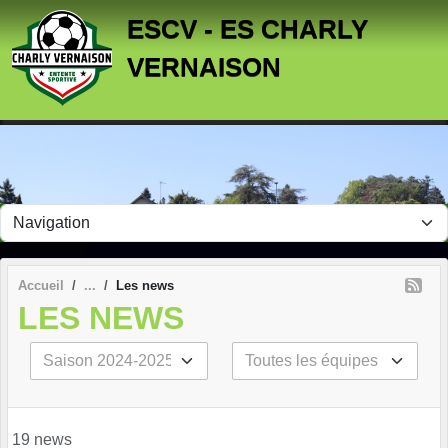
Panneau de gestion des cookies
ESCV - ES CHARLY
VERNAISON
Accueil
Les news
LES NEWS
19 news