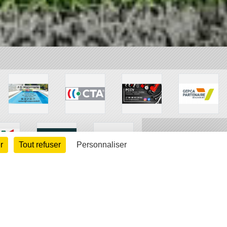
r
Tout refuser
Personnaliser
arte cookies
Gestion des cookies
s légales
Signaler un contenu inapproprié