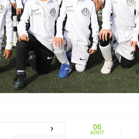
06
AOÛT