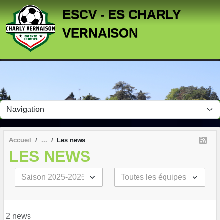
Panneau de gestion des cookies
ESCV - ES CHARLY
VERNAISON
Accueil
Les news
LES NEWS
2 news