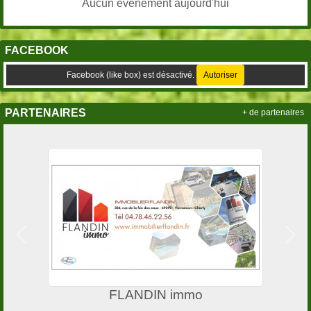
Aucun évènement aujourd'hui
FACEBOOK
Facebook (like box) est désactivé.
Autoriser
PARTENAIRES
+ de partenaires
Précedent
Suiv
FLANDIN immo