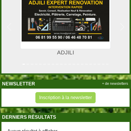
Précedent
Suiv
ADJILI
NEWSLETTER
+ de newsletters
Inscription à la newsletter
DERNIERS RÉSULTATS