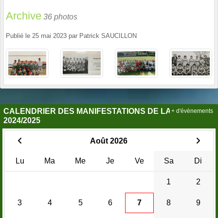
Archive
36 photos
Publié le
25 mai 2023
par
Patrick SAUCILLON
CALENDRIER DES MANIFESTATIONS DE LA SAISON
+ d'évènements
2024/2025
Août 2026
Lu
Ma
Me
Je
Ve
Sa
Di
1
2
3
4
5
6
7
8
9