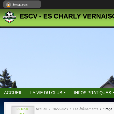
Panneau de gestion des cookies
Se connecter
ESCV - ES CHARLY VERNAI
ACCUEIL
LA VIE DU CLUB
INFOS PRATIQUES
Accueil
2022-2023
Les évènements
Stage
Du
lundi