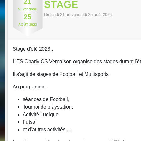
21
STAGE
au
vendredi
Du
lundi
21
au
vendredi
25
août
2023
25
AOÛT
2023
Stage d'été 2023 :
L'ES Charly CS Vernaison organise des stages durant l'é
Il s’agit de stages de Football et Multisports
Au programme :
séances de Football,
Tournoi de playstation,
Activité Ludique
Futsal
et d’autres activités ….