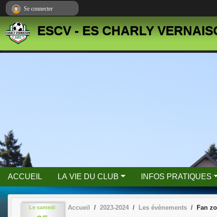
Panneau de gestion des cookies
Se connecter
ESCV - ES CHARLY VERNAI
ACCUEIL
LA VIE DU CLUB
INFOS PRATIQUES
Accueil
2023-2024
Les évènements
Fan zo
Le
samedi