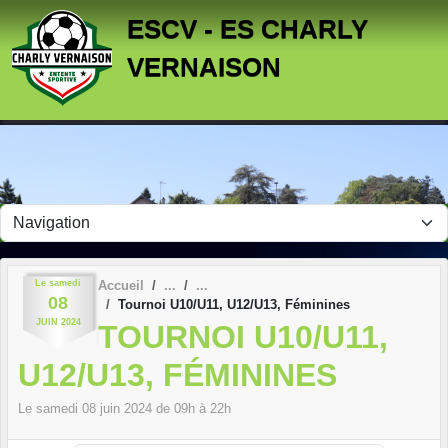
Panneau de gestion des cookies
ESCV - ES CHARLY
VERNAISON
Le
samedi
Accueil
08
Tournoi U10/U11, U12/U13, Féminines
JUIN
2024
TOURNOI U10/U11,
U12/U13, FÉMININES
Le
samedi
08
juin
2024
de 09h à 22h