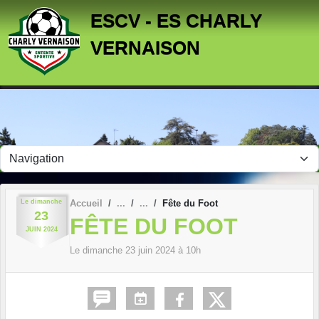
Panneau de gestion des cookies
ESCV - ES CHARLY
VERNAISON
Le
dimanche
Accueil
Fête du Foot
23
FÊTE DU FOOT
JUIN
2024
Le
dimanche
23
juin
2024
à 10h