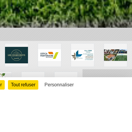
r
Tout refuser
Personnaliser
arte cookies
Gestion des cookies
s légales
Signaler un contenu inapproprié