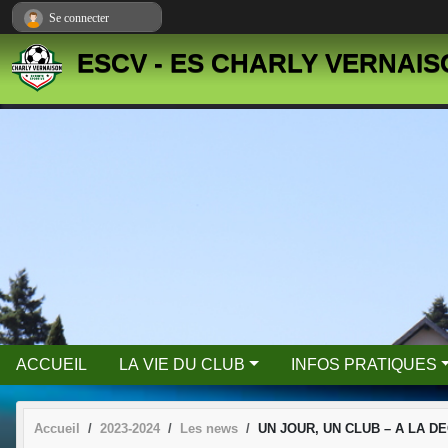
Panneau de gestion des cookies
Se connecter
ESCV - ES CHARLY VERNAI
ACCUEIL
LA VIE DU CLUB
INFOS PRATIQUES
Accueil
2023-2024
Les news
UN JOUR, UN CLUB – A LA D