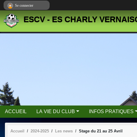
Panneau de gestion des cookies
Se connecter
ESCV - ES CHARLY VERNAI
ACCUEIL
LA VIE DU CLUB
INFOS PRATIQUES
Accueil
2024-2025
Les news
Stage du 21 au 25 Avril